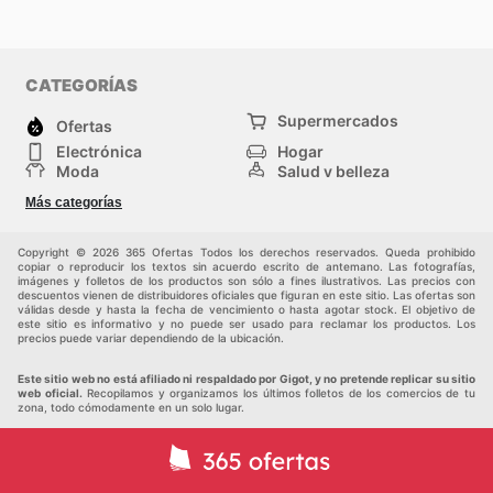
CATEGORÍAS
Supermercados
Ofertas
Electrónica
Hogar
Moda
Salud y belleza
Jardinería y
Deportes
Más categorías
Construcción
Juegos y Juguetes
Autos y Motos
Otros
Copyright © 2026 365 Ofertas Todos los derechos reservados. Queda prohibido
copiar o reproducir los textos sin acuerdo escrito de antemano. Las fotografías,
imágenes y folletos de los productos son sólo a fines ilustrativos. Las precios con
descuentos vienen de distribuidores oficiales que figuran en este sitio. Las ofertas son
válidas desde y hasta la fecha de vencimiento o hasta agotar stock. El objetivo de
este sitio es informativo y no puede ser usado para reclamar los productos. Los
precios puede variar dependiendo de la ubicación.
Este sitio web no está afiliado ni respaldado por Gigot, y no pretende replicar su sitio
web oficial.
Recopilamos y organizamos los últimos folletos de los comercios de tu
zona, todo cómodamente en un solo lugar.