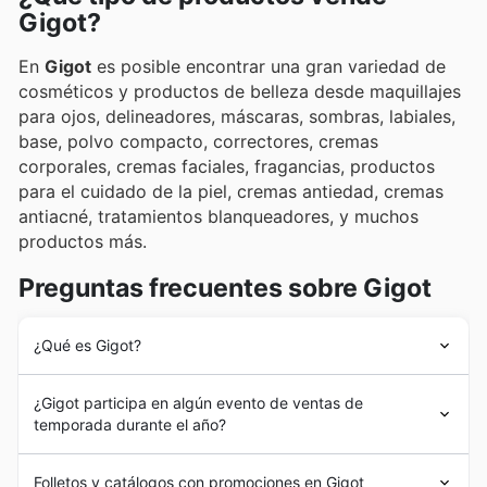
Gigot?
En
Gigot
es posible encontrar una gran variedad de
cosméticos y productos de belleza desde maquillajes
para ojos, delineadores, máscaras, sombras, labiales,
base, polvo compacto, correctores, cremas
corporales, cremas faciales, fragancias, productos
para el cuidado de la piel, cremas antiedad, cremas
antiacné, tratamientos blanqueadores, y muchos
productos más.
Preguntas frecuentes sobre Gigot
¿Qué es Gigot?
La historia de
Gigot
comienza en 1980 con la fundación
¿Gigot participa en algún evento de ventas de
de la empresa en Argentina. La misma arrancó como
temporada durante el año?
una compañía familiar dedicada a la comercialización
de productos de belleza bajo la modalidad de venta
Sí, Gigot participa activamente en eventos de ventas
directa o por catálogo.
Folletos y catálogos con promociones en Gigot