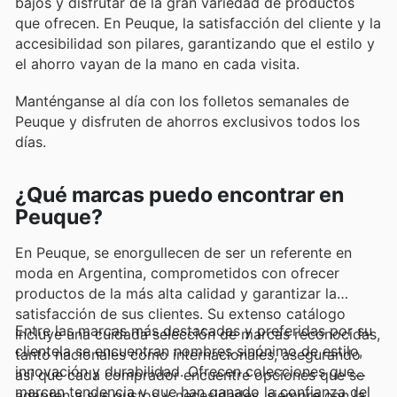
bajos y disfrutar de la gran variedad de productos
que ofrecen. En Peuque, la satisfacción del cliente y la
accesibilidad son pilares, garantizando que el estilo y
el ahorro vayan de la mano en cada visita.
Manténganse al día con los folletos semanales de
Peuque y disfruten de ahorros exclusivos todos los
días.
¿Qué marcas puedo encontrar en
Peuque?
En Peuque, se enorgullecen de ser un referente en
moda en Argentina, comprometidos con ofrecer
productos de la más alta calidad y garantizar la
satisfacción de sus clientes. Su extenso catálogo
Entre las marcas más destacadas y preferidas por su
incluye una cuidada selección de marcas reconocidas,
clientela se encuentran nombres sinónimo de estilo,
tanto nacionales como internacionales, asegurando
innovación y durabilidad. Ofrecen colecciones que
así que cada comprador encuentre opciones que se
marcan tendencia y que han ganado la confianza del
adapten a sus gustos y necesidades, siempre con la