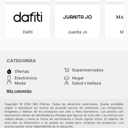
Dafiti
Juanita Jo
Mac
CATEGORÍAS
Supermercados
Ofertas
Electrónica
Hogar
Moda
Salud y belleza
Jardinería y
Deportes
Más categorías
Construcción
Juegos y Juguetes
Autos y Motos
Otros
Copyright © 2026 365 Ofertas Todos los derechos reservados. Queda prohibido
copiar o reproducir los textos sin acuerdo escrito de antemano. Las fotografías,
imágenes y folletos de los productos son sólo a fines ilustrativos. Las precios con
descuentos vienen de distribuidores oficiales que figuran en este sitio. Las ofertas son
válidas desde y hasta la fecha de vencimiento o hasta agotar stock. El objetivo de
este sitio es informativo y no puede ser usado para reclamar los productos. Los
precios puede variar dependiendo de la ubicación.