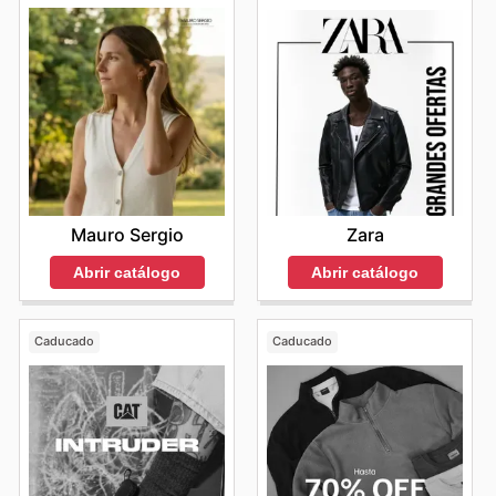
Mauro Sergio
Zara
Abrir catálogo
Abrir catálogo
Caducado
Caducado