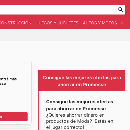
 CONSTRUCCIÓN
JUEGOS Y JUGUETES
AUTOS Y MOTOS
OT
Consigue las mejores ofertas para
ontrá más
esse
ahorrar en Promesse
Consigue las mejores ofertas
para ahorrar en Promesse
¿Quieres ahorrar dinero en
go
productos de Moda? ¡Estás en
el lugar correcto!