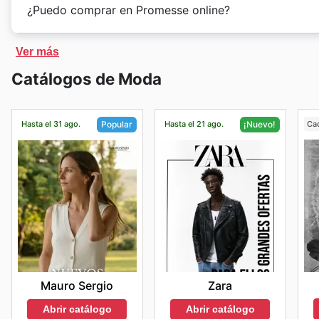
tienda
sin perderte ninguna oportunidad.
¿Puedo comprar en Promesse online?
embargo, a través de la web comparte un WhatsApp (
lunes a viernes de 10 a 17hs.
En
Promesse
es posible comprar directamente desde 
Ver más
durante temporadas como el Cyber Days, descuentos es
Catálogos de Moda
monto determinado.
Hasta el 31 ago.
Hasta el 21 ago.
Ca
Popular
¡Nuevo!
Mauro Sergio
Zara
Abrir catálogo
Abrir catálogo