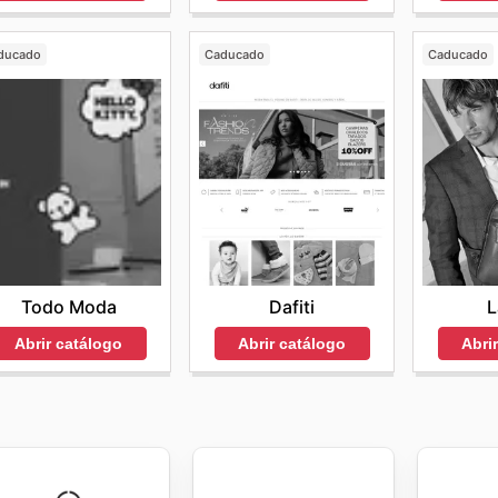
ducado
Caducado
Caducado
Todo Moda
Dafiti
L
Abrir catálogo
Abrir catálogo
Abri