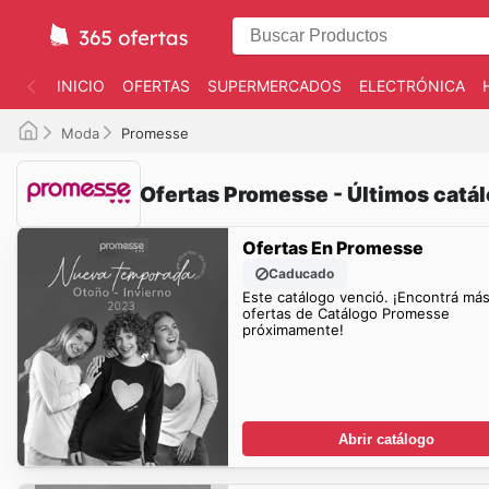
INICIO
OFERTAS
SUPERMERCADOS
ELECTRÓNICA
Moda
Promesse
Ofertas Promesse - Últimos catá
Ofertas En Promesse
Caducado
Este catálogo venció. ¡Encontrá má
ofertas de Catálogo Promesse
próximamente!
Abrir catálogo