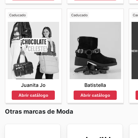
Caducado
Caducado
Ca
Juanita Jo
Batistella
Abrir catálogo
Abrir catálogo
Otras marcas de Moda