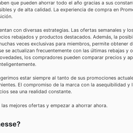
aben que pueden ahorrar todo el año gracias a sus constant
ibles y de alta calidad. La experiencia de compra en Prom
ición.
ntan con diversas estrategias. Las ofertas semanales y los
ecios rebajados y productos destacados. Además, la posibi
 muchas veces exclusivas para miembros, permite obtener 
sse se actualizan frecuentemente con las últimas rebajas y
s novedades, los compradores pueden comparar precios y ap
nteligentemente.
ugerimos estar siempre al tanto de sus promociones actuale
entes. El compromiso de la marca con la asequibilidad y l
ecios sea una realidad constante.
 las mejores ofertas y empezar a ahorrar ahora.
messe?