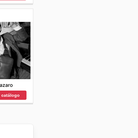
azaro
r catálogo