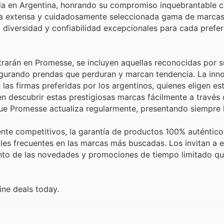
da en Argentina, honrando su compromiso inquebrantable c
n una extensa y cuidadosamente seleccionada gama de marca
 diversidad y confiabilidad excepcionales para cada prefer
rarán en Promesse, se incluyen aquellas reconocidas por s
segurando prendas que perduran y marcan tendencia. La inn
e las firmas preferidas por los argentinos, quienes eligen e
den descubrir estas prestigiosas marcas fácilmente a través 
ue Promesse actualiza regularmente, presentando siempre 
nte competitivos, la garantía de productos 100% auténticos
es frecuentes en las marcas más buscadas. Los invitan a e
tanto de las novedades y promociones de tiempo limitado q
ine deals today.