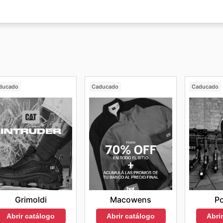
+54 9 11 5577 9643) para que el cliente pueda contactars
la tienda online donde ofrece beneficios exclusivos de c
peciales, ofertas, promociones y envíos gratis a partir 
ducado
Caducado
Caducado
Grimoldi
Macowens
Po
Abrir catálogo
Abrir catálogo
Abri