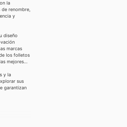
on la
s de renombre,
encia y
u diseño
ovación
stas marcas
de los folletos
las mejores
 y la
xplorar sus
ue garantizan