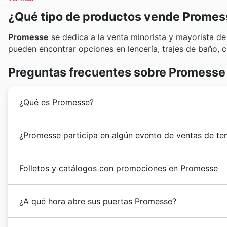
¿Qué tipo de productos vende Promes
Promesse
se dedica a la venta minorista y mayorista de
pueden encontrar opciones en lencería, trajes de baño, 
Preguntas frecuentes sobre Promesse
¿Qué es Promesse?
La marca
Promesse
fue fundada en el año 1983 como
¿Promesse participa en algún evento de ventas de te
adentrándose en la industria textil nacional. La misma
primera calidad en Pijamas & underwear. Hoy en día, 
Sí, Promesse participa activamente en todas las
prom
mayoristas a través del sitio web, redes sociales y l
Folletos y catálogos con promociones en Promesse
eventos como el Día de la Madre, Navidad y las reba
mismas se ubican en distintas provincias de Argentina
folletos y catálogos
, te recomendamos explorar nuest
CABA entre otras.
Promesse
es una empresa familiar argentina especial
Promesse, así como sus
folletos digitales y promoci
¿A qué hora abre sus puertas Promesse?
una delicada colección de
ropa interior
para mujeres y
tienda. Ya sea para el Día del Niño, las vacaciones de
y las ofertas disponibles, facilitando tu experiencia 
La marca
Promesse
se vende en locales no oficiales, 