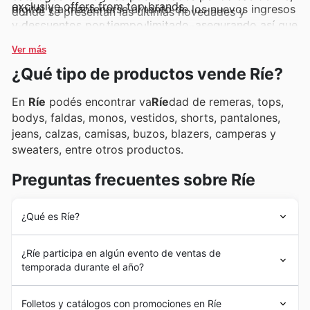
exclusive offers from top brands.
digital y a mantenerse al tanto de los nuevos ingresos
donde se presentan las últimas novedades y
y descuentos por tiempo limitado, asegurando así que
promociones exclusivas. La presencia de estas
siempre encuentren las mejores opciones al mejor
marcas consolida la reputación de Ríe como destino
Ver más
valor.
de moda.
¿Qué tipo de productos vende Ríe?
En
Ríe
podés encontrar va
Ríe
dad de remeras, tops,
bodys, faldas, monos, vestidos, shorts, pantalones,
jeans, calzas, camisas, buzos, blazers, camperas y
sweaters, entre otros productos.
Preguntas frecuentes sobre Ríe
¿Qué es Ríe?
Ríe
es una firma que marca tendencia en el segmento
¿Ríe participa en algún evento de ventas de
de la indumentaria para mujeres jóvenes. Su propósito
temporada durante el año?
es ofrecer prendas de moda para que cada cliente
pueda elegir con libertad entre su cúmulo de ofertas
¡Absolutamente! En Ríe, aprovechamos al máximo cada
para cada ocasión.
Folletos y catálogos con promociones en Ríe
feria de descuentos y oferta semanal
para ofrecerte lo