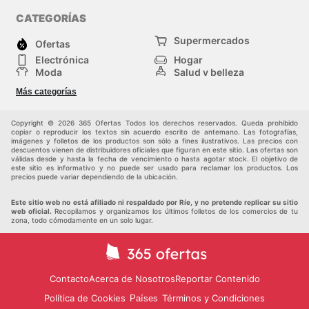
CATEGORÍAS
Supermercados
Ofertas
Electrónica
Hogar
Moda
Salud y belleza
Jardinería y
Deportes
Más categorías
Construcción
Juegos y Juguetes
Autos y Motos
Otros
Copyright © 2026 365 Ofertas Todos los derechos reservados. Queda prohibido
copiar o reproducir los textos sin acuerdo escrito de antemano. Las fotografías,
imágenes y folletos de los productos son sólo a fines ilustrativos. Las precios con
descuentos vienen de distribuidores oficiales que figuran en este sitio. Las ofertas son
válidas desde y hasta la fecha de vencimiento o hasta agotar stock. El objetivo de
este sitio es informativo y no puede ser usado para reclamar los productos. Los
precios puede variar dependiendo de la ubicación.
Este sitio web no está afiliado ni respaldado por Ríe, y no pretende replicar su sitio
web oficial.
Recopilamos y organizamos los últimos folletos de los comercios de tu
zona, todo cómodamente en un solo lugar.
Contacto
Acerca de Nosotros
Reportar Contenido
Política de Cookies
Términos y Condiciones
Países