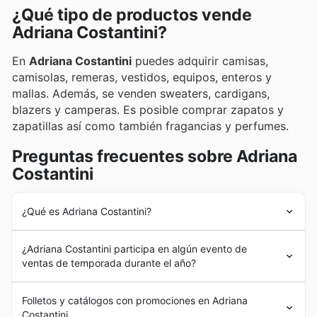
¿Qué tipo de productos vende
promociones exclusivas a través de sus catálogos
Adriana Costantini?
online y anuncios semanales.
En
Adriana Costantini
puedes adquirir camisas,
camisolas, remeras, vestidos, equipos, enteros y
mallas. Además, se venden sweaters, cardigans,
blazers y camperas. Es posible comprar zapatos y
zapatillas así como también fragancias y perfumes.
Preguntas frecuentes sobre Adriana
Costantini
¿Qué es Adriana Costantini?
Adriana Costantini
comenzó su emprendimiento de
¿Adriana Costantini participa en algún evento de
indumentaria femenina en 1985, en una pequeña oficina
ventas de temporada durante el año?
en el Hotel Alvear de Buenos Aires. Sus comienzos
vieron cómo la empresa fue muy bien recibida en el
Sí, Adriana Costantini participa activamente en
interior del país para luego triunfar en la capital.
Folletos y catálogos con promociones en Adriana
importantes
eventos de ventas de temporada
y
Actualmente, tiene 18 tiendas en Buenos Aires, City
Costantini