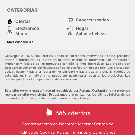
CATEGORÍAS
Supermercados
Ofertas
Electrónica
Hogar
Moda
Salud y belleza
Jardinería y
Deportes
Más categorías
Construcción
Juegos y Juguetes
Autos y Motos
Otros
Copyright © 2026 365 Ofertas Todos los derechos reservados. Queda prohibido
copiar o reproducir los textos sin acuerdo escrito de antemano. Las fotografías,
imágenes y folletos de los productos son sólo a fines ilustrativos. Las precios con
descuentos vienen de distribuidores oficiales que figuran en este sitio. Las ofertas son
válidas desde y hasta la fecha de vencimiento o hasta agotar stock. El objetivo de
este sitio es informativo y no puede ser usado para reclamar los productos. Los
precios puede variar dependiendo de la ubicación.
Este sitio web no está afiliado ni respaldado por Adriana Costantini, y no pretende
replicar su sitio web oficial.
Recopilamos y organizamos los últimos folletos de los
comercios de tu zona, todo cómodamente en un solo lugar.
Contacto
Acerca de Nosotros
Reportar Contenido
Política de Cookies
Términos y Condiciones
Países