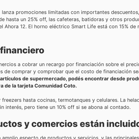
a lanza promociones limitadas con importantes descuentos, 
e hasta un 25% off, las cafeteras, batidoras y otros produ
l Ahora 12. El horno eléctrico Smart Life está con 15% de 
 financiero
omercios a cobrar un recargo por financiación sobre el prec
tes de comprar y comprobar que el costo de financiación se
artículos de supermercado, podés encontrar desde produc
a de la tarjeta Comunidad Coto.
 freezers hasta cocinas, termotanques y celulares. La hela
n interés, pero tiene un 10% off si se abona al contado.
uctos y comercios están incluid
n amplio especto de productos y servicios, y las principales