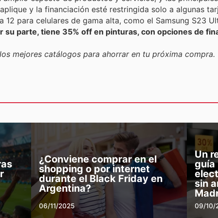
plique y la financiación esté restringida solo a algunas ta
ra 12 para celulares de gama alta, como el Samsung S23 Ul
or su parte, tiene 35% off en pinturas, con opciones de f
los mejores catálogos para ahorrar en tu próxima compra.
Un r
¿Conviene comprar en el
ras
guía 
shopping o por internet
r
elec
durante el Black Friday en
sin a
Argentina?
Mad
06/11/2025
09/10/