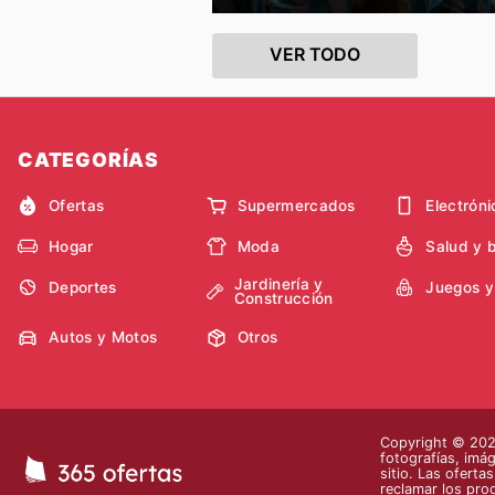
VER TODO
CATEGORÍAS
Ofertas
Supermercados
Electróni
Hogar
Moda
Salud y 
Jardinería y
Deportes
Juegos y
Construcción
Autos y Motos
Otros
Copyright © 2026
fotografías, imág
sitio. Las oferta
reclamar los pro