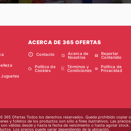
ACERCA DE 365 OFERTAS
Acerca de
Reportar
ca
Contacto
Nosotros
Contenido
belleza
Política de
Términos y
Política de
Cookies
Condiciones
Privacidad
 Juguetes
 365 Ofertas Todos los derechos reservados. Queda prohibido copiar o r
enes y folletos de los productos son sólo a fines ilustrativos. Las precio
s son válidas desde y hasta la fecha de vencimiento o hasta agotar stock. 
ductos. Los precios puede variar dependiendo de la ubicación.