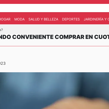
HOGAR
MODA
SALUD Y BELLEZA
DEPORTES
JARDINERÍA Y
s?
IENDO CONVENIENTE COMPRAR EN CUO
023