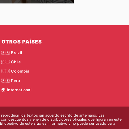
OTROS PAÍSES
🇧🇷 Brazil
🇨🇱 Chile
🇨🇴 Colombia
🇵🇪 Peru
🌍 International
eproducir los textos sin acuerdo escrito de antemano. Las
s con descuentos vienen de distribuidores oficiales que figuran en este
El objetivo de este sitio es informativo y no puede ser usado para