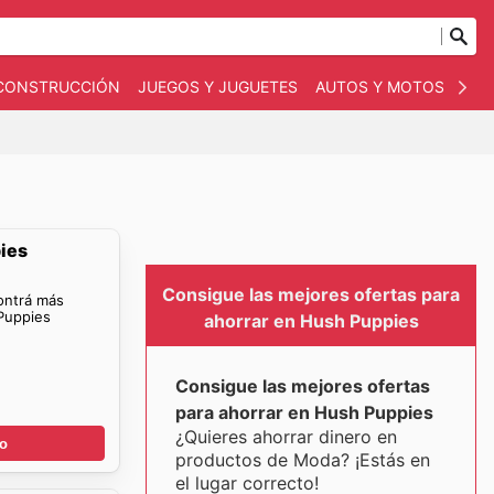
 CONSTRUCCIÓN
JUEGOS Y JUGUETES
AUTOS Y MOTOS
OT
ies
Consigue las mejores ofertas para
ontrá más
Puppies
ahorrar en Hush Puppies
Consigue las mejores ofertas
para ahorrar en Hush Puppies
¿Quieres ahorrar dinero en
go
productos de Moda? ¡Estás en
el lugar correcto!