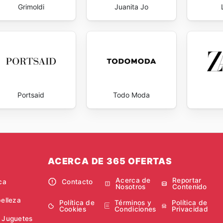
Grimoldi
Juanita Jo
Portsaid
Todo Moda
ACERCA DE 365 OFERTAS
Acerca de
Reportar
ca
Contacto
Nosotros
Contenido
belleza
Política de
Términos y
Política de
Cookies
Condiciones
Privacidad
 Juguetes