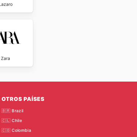
Lazaro
Zara
OTROS PAÍSES
🇧🇷 Brazil
🇨🇱 Chile
🇨🇴 Colombia