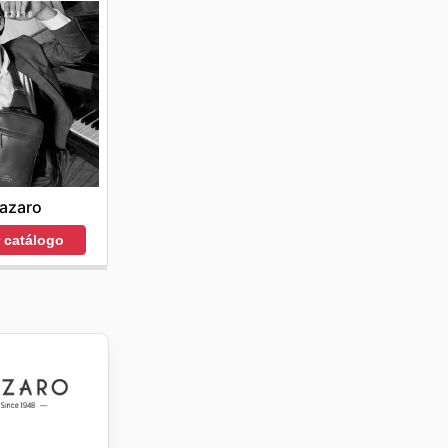
azaro
r catálogo