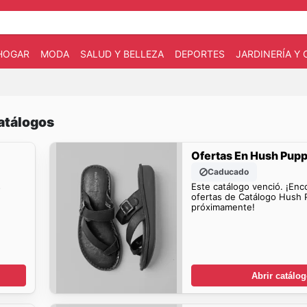
HOGAR
MODA
SALUD Y BELLEZA
DEPORTES
JARDINERÍA Y
atálogos
Ofertas En Hush Pupp
Caducado
s
Este catálogo venció. ¡Enc
ofertas de Catálogo Hush 
próximamente!
Abrir catálo