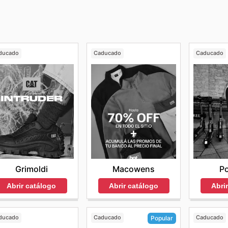
ucursal. La tienda online acepta tarjetas de crédito, débito 
ducado
Caducado
Caducado
Grimoldi
Macowens
Po
Abrir catálogo
Abrir catálogo
Abri
ducado
Caducado
Caducado
Popular