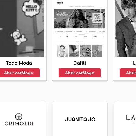
Todo Moda
L
Dafiti
Abrir catálogo
Abri
Abrir catálogo