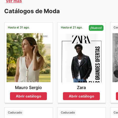
Ver más
gratis a partir de $20.000 o de retiros sin costo por s
Catálogos de Moda
Mercado Pago.
Hasta el 31 ago.
Hasta el 21 ago.
Ca
¡Nuevo!
Mauro Sergio
Zara
Abrir catálogo
Abrir catálogo
Caducado
Caducado
Ca