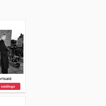
y
rtsaid
r catálogo