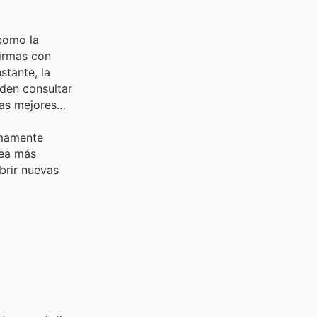
 como la
firmas con
stante, la
eden consultar
las mejores
umamente
sea más
brir nuevas