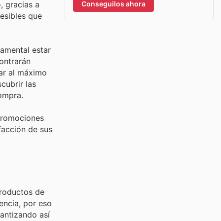
Conseguilos ahora
, gracias a
cesibles que
damental estar
contrarán
ar al máximo
cubrir las
ompra.
 promociones
facción de sus
productos de
encia, por eso
antizando así