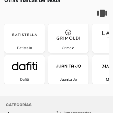
Otras marcas de Moda
Batistella
Grimoldi
La
Dafiti
Juanita Jo
Mac
CATEGORÍAS
Supermercados