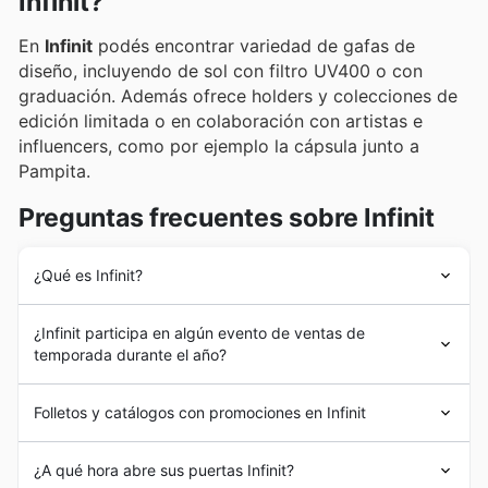
Infinit?
folletos y en nuestra plataforma online, donde
encontrarán ofertas exclusivas y promociones
En
Infinit
podés encontrar variedad de gafas de
imperdibles.
diseño, incluyendo de sol con filtro UV400 o con
graduación. Además ofrece holders y colecciones de
edición limitada o en colaboración con artistas e
influencers, como por ejemplo la cápsula junto a
Pampita.
Preguntas frecuentes sobre Infinit
¿Qué es Infinit?
Infinit
es una marca nacional presente en el mercado
¿Infinit participa en algún evento de ventas de
de gafas desde hace más de 25 años. Fue la primera
temporada durante el año?
empresa en el rubro en recibir el reconocimiento de
“óptica de diseño” por el Gobierno de la Ciudad de
Sí, Infinit participa activamente en todas las
ventas de
Buenos Aires. También ganó premios internacionales.
Folletos y catálogos con promociones en Infinit
temporada
y
promociones especiales
que se
anuncian en nuestra plataforma para que puedas
Infinit
es la marca de
gafas
por excelencia en el país.
aprovechar al máximo los
descuentos semanales
en
¿A qué hora abre sus puertas Infinit?
En Argentina podés encontrarla en 3 locales propios
Argentina. Te mantenemos informado sobre todas las