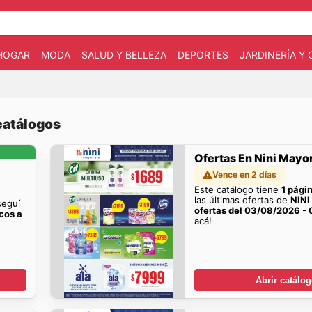
HOGAR
MODA
SALUD Y BELLEZA
DEPORTES
JARDINERÍA Y
catálogos
Ofertas En Nini Mayor
Vence en 2 días
Este catálogo tiene
1 pági
las últimas ofertas de
NINI
seguí
ofertas del 03/08/2026 -
cos a
acá!
Abrir catálo