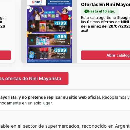
Ofertas En Nini Mayor
Hasta el 16 ago.
guí
Este catálogo tiene
5 pági
ta
las últimas ofertas de
NINI
026
de la niňez del 28/07/202
acá!
Abrir catálo
as ofertas de Nini Mayorista
ayorista, y no pretende replicar su sitio web oficial.
Recopilamos y
ómodamente en un solo lugar.
fiable en el sector de supermercados, reconocido en Argent