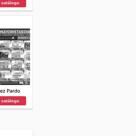
r catálogo
ez Pardo
r catálogo