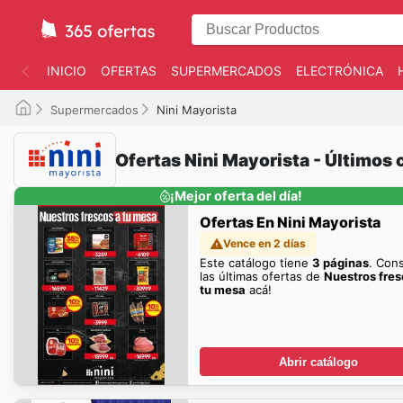
INICIO
OFERTAS
SUPERMERCADOS
ELECTRÓNICA
Supermercados
Nini Mayorista
Ofertas Nini Mayorista - Últimos 
¡Mejor oferta del día!
Ofertas En Nini Mayorista
Vence en 2 días
Este catálogo tiene
3 páginas
. Con
las últimas ofertas de
Nuestros fres
tu mesa
acá!
Abrir catálogo