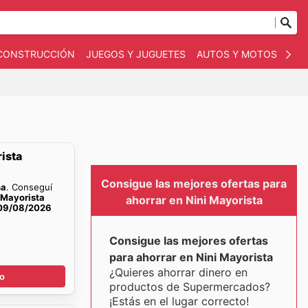
 CONSTRUCCIÓN
JUEGOS Y JUGUETES
AUTOS Y MOTOS
OT
ista
Consigue las mejores ofertas para
na
. Conseguí
 Mayorista
ahorrar en Nini Mayorista
 09/08/2026
Consigue las mejores ofertas
para ahorrar en Nini Mayorista
¿Quieres ahorrar dinero en
go
productos de Supermercados?
¡Estás en el lugar correcto!