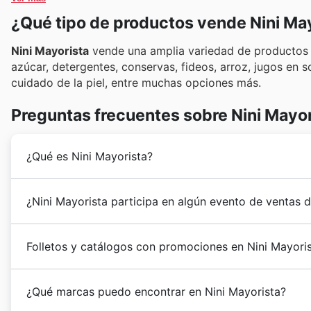
¿Qué tipo de productos vende Nini Ma
Nini Mayorista
vende una amplia variedad de productos 
azúcar, detergentes, conservas, fideos, arroz, jugos en 
cuidado de la piel, entre muchas opciones más.
Preguntas frecuentes sobre Nini Mayor
¿Qué es Nini Mayorista?
Nini Mayorista
fue fundada en 1969 en la ciudad de La
¿Nini Mayorista participa en algún evento de ventas 
un almacén situado en el Barrio Cementerio de dicha l
Con el pasar de los años y después de un arduo trabaj
Sí, Nini Mayorista participa activamente en todas las
había posicionado como un Centro de Compras Mayoris
Folletos y catálogos con promociones en Nini Mayori
año. Nuestro sitio te permite explorar fácilmente sus
Actualmente,
Nini Mayorista
cuenta con una flota pro
especiales están disponibles antes de ir. Estate ate
demorando los pedidos 24 horas para llegar a La Plat
Nini Mayorista es una de las
distribuidoras líderes e
Día del Padre
,
Navidad
,
Año Nuevo
, y también las re
¿Qué marcas puedo encontrar en Nini Mayorista?
consumo masivo. En su
catálogo Nini
encontrarás una 
ofertas especiales para el regreso a clases y durant