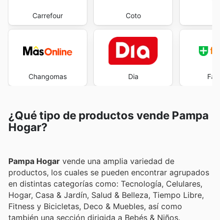
Carrefour
Coto
E
Changomas
Dia
Far
¿Qué tipo de productos vende Pampa
Hogar?
Pampa Hogar
vende una amplia variedad de
productos, los cuales se pueden encontrar agrupados
en distintas categorías como: Tecnología, Celulares,
Hogar, Casa & Jardín, Salud & Belleza, Tiempo Libre,
Fitness y Bicicletas, Deco & Muebles, así como
también una sección dirigida a Bebés & Niños.