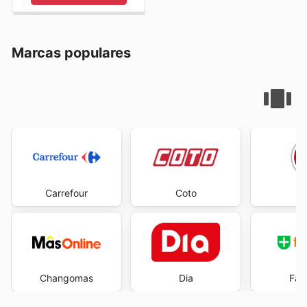
Marcas populares
Carrefour
Coto
E
Changomas
Dia
Far