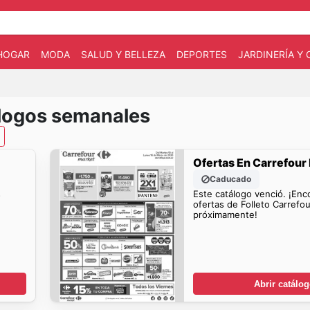
HOGAR
MODA
SALUD Y BELLEZA
DEPORTES
JARDINERÍA Y
álogos semanales
Ofertas En Carrefour
Caducado
s
Este catálogo venció. ¡Enc
ofertas de Folleto Carrefo
próximamente!
Abrir catálo