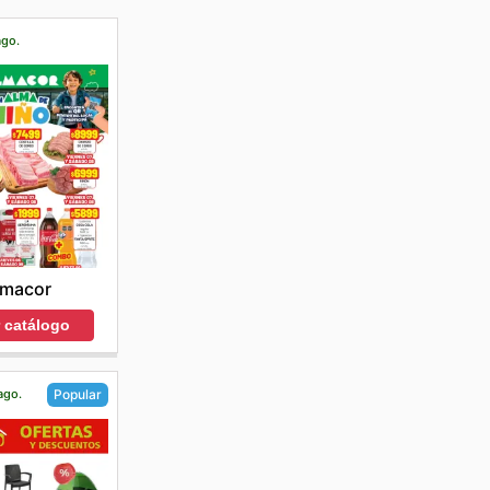
ago.
lmacor
r catálogo
ago.
Popular