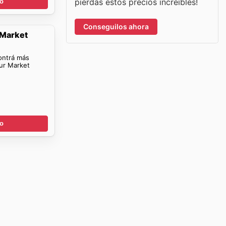
pierdas estos precios increíbles!
go
Conseguilos ahora
 Market
ontrá más
go