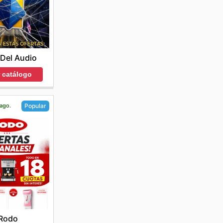
Del Audio
r catálogo
 ago.
Popular
Rodo