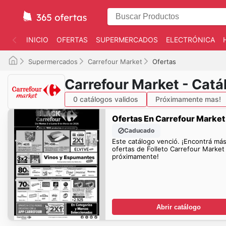
INICIO
OFERTAS
SUPERMERCADOS
ELECTRÓNICA
Supermercados
Carrefour Market
Ofertas
Carrefour Market - Cat
0 catálogos validos
Próximamente mas!
Ofertas En Carrefour Market
Caducado
Este catálogo venció. ¡Encontrá má
ofertas de Folleto Carrefour Market
próximamente!
Abrir catálogo