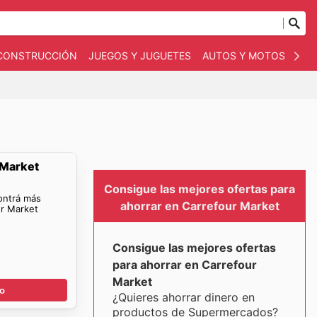
 CONSTRUCCIÓN
JUEGOS Y JUGUETES
AUTOS Y MOTOS
OT
 Market
Consigue las mejores ofertas para
ontrá más
ahorrar en Carrefour Market
ur Market
Consigue las mejores ofertas
para ahorrar en Carrefour
Market
go
¿Quieres ahorrar dinero en
productos de Supermercados?