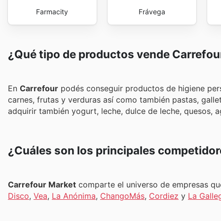
Farmacity
Frávega
¿Qué tipo de productos vende Carrefou
En
Carrefour
podés conseguir productos de higiene pers
carnes, frutas y verduras así como también pastas, galle
adquirir también yogurt, leche, dulce de leche, quesos, a
¿Cuáles son los principales competidor
Carrefour Market
comparte el universo de empresas qu
Disco
,
Vea
,
La Anónima
,
ChangoMás
,
Cordiez
y
La Galle