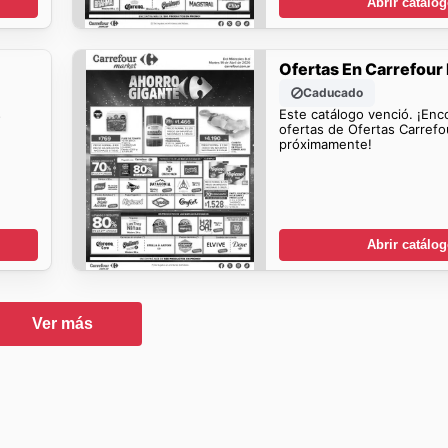
Abrir catálo
Ofertas En Carrefour
Caducado
s
Este catálogo venció. ¡Enc
ofertas de Ofertas Carrefour Market
próximamente!
Abrir catálo
Ver más