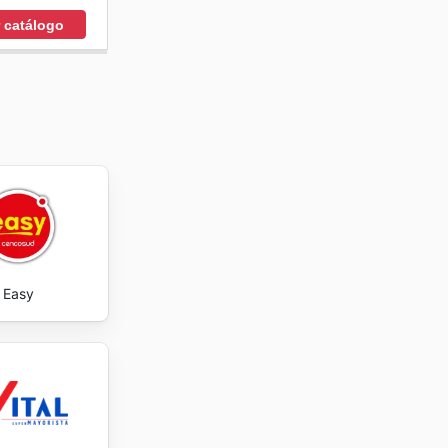
r catálogo
Easy