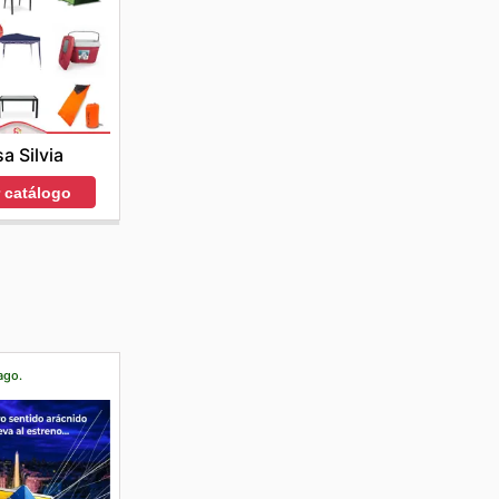
a Silvia
r catálogo
ago.