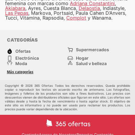
femenina con marcas como
Adriana Constantini
,
Akiabara
, Ayres, Cuesta Blanca,
Delaostia
, Indiastyle,
Las Pepas
, Markova, Portsaid, Paula Cahen D’Anvers,
Tucci, Vitamina, Rapsodia,
Complot
y Wanama.
CATEGORÍAS
Supermercados
Ofertas
Electrónica
Hogar
Moda
Salud y belleza
Jardinería y
Deportes
Más categorías
Construcción
Juegos y Juguetes
Autos y Motos
Otros
Copyright © 2026 365 Ofertas Todos los derechos reservados. Queda prohibido
copiar o reproducir los textos sin acuerdo escrito de antemano. Las fotografías,
imágenes y folletos de los productos son sólo a fines ilustrativos. Las precios con
descuentos vienen de distribuidores oficiales que figuran en este sitio. Las ofertas son
válidas desde y hasta la fecha de vencimiento o hasta agotar stock. El objetivo de
este sitio es informativo y no puede ser usado para reclamar los productos. Los
precios puede variar dependiendo de la ubicación.
Contacto
Acerca de Nosotros
Reportar Contenido