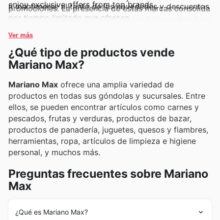
enjoy exclusive offers from top brands.
a mantenerse al tanto de las novedades y descuentos
promociones. La presencia de estas marcas consolida
por tiempo limitado que ofrecen.
su oferta como una de las más completas y atractivas
del mercado.
Ver más
¿Qué tipo de productos vende
Mariano Max?
Mariano Max
ofrece una amplia variedad de
productos en todas sus góndolas y sucursales. Entre
ellos, se pueden encontrar artículos como carnes y
pescados, frutas y verduras, productos de bazar,
productos de panadería, juguetes, quesos y fiambres,
herramientas, ropa, artículos de limpieza e higiene
personal, y muchos más.
Preguntas frecuentes sobre Mariano
Max
¿Qué es Mariano Max?