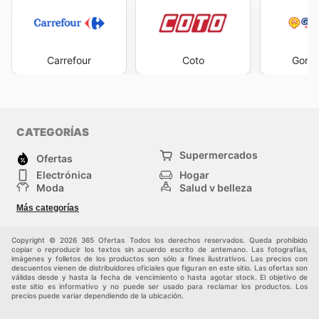
Carrefour
Coto
Gome
CATEGORÍAS
Supermercados
Ofertas
Electrónica
Hogar
Moda
Salud y belleza
Jardinería y
Deportes
Más categorías
Construcción
Juegos y Juguetes
Autos y Motos
Otros
Copyright © 2026 365 Ofertas Todos los derechos reservados. Queda prohibido
copiar o reproducir los textos sin acuerdo escrito de antemano. Las fotografías,
imágenes y folletos de los productos son sólo a fines ilustrativos. Las precios con
descuentos vienen de distribuidores oficiales que figuran en este sitio. Las ofertas son
válidas desde y hasta la fecha de vencimiento o hasta agotar stock. El objetivo de
este sitio es informativo y no puede ser usado para reclamar los productos. Los
precios puede variar dependiendo de la ubicación.