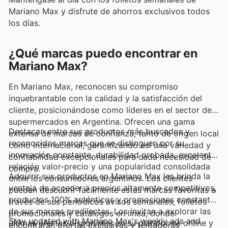
Mariano Max y disfrute de ahorros exclusivos todos
los días.
¿Qué marcas puedo encontrar en
Mariano Max?
En Mariano Max, reconocen su compromiso
inquebrantable con la calidad y la satisfacción del
cliente, posicionándose como líderes en el sector de
supermercados en Argentina. Ofrecen una gama
Destacan entre sus productos más buscados y
extensa de marcas de confianza, tanto de origen local
reconocidos marcas que se distinguen por su
como internacional, garantizando así una variedad y
innovación constante, durabilidad probada, excelente
confiabilidad excepcionales para cada necesidad de
relación valor-precio y una popularidad consolidada
compra.
Adquirir sus productos en Mariano Max les brinda la
entre los consumidores argentinos. Los clientes
ventaja de acceder a precios altamente competitivos,
pueden descubrir fácilmente estas marcas favoritas a
productos 100% auténticos y promociones constantes
través de sus periódicos avisos semanales, folletos
de sus marcas predilectas. Los invitan a explorar las
promocionales y catálogos en línea, donde
Stay updated with Mariano Max's weekly ads and
últimas ofertas disponibles en su plataforma online y
encontrarán ofertas exclusivas y tentadoras